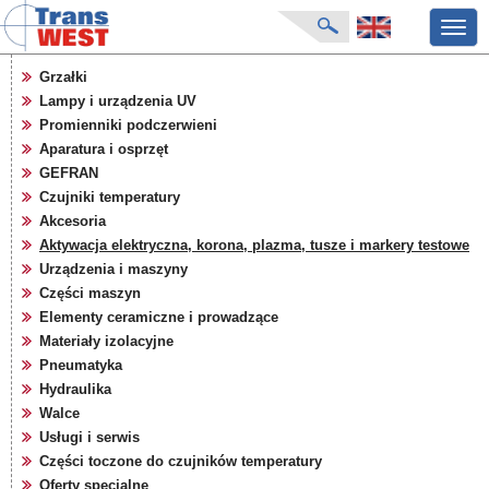
Przeł
nawig
strona główna
Grzałki
aktualności
Lampy i urządzenia UV
o firmie
Promienniki podczerwieni
katalog produktów
Aparatura i osprzęt
GEFRAN
producenci
Czujniki temperatury
karty zapytań
Akcesoria
pliki do pobrania
Aktywacja elektryczna, korona, plazma, tusze i markery testowe
targi
Urządzenia i maszyny
Części maszyn
Elementy ceramiczne i prowadzące
Materiały izolacyjne
Pneumatyka
Hydraulika
Walce
Usługi i serwis
Części toczone do czujników temperatury
Oferty specjalne