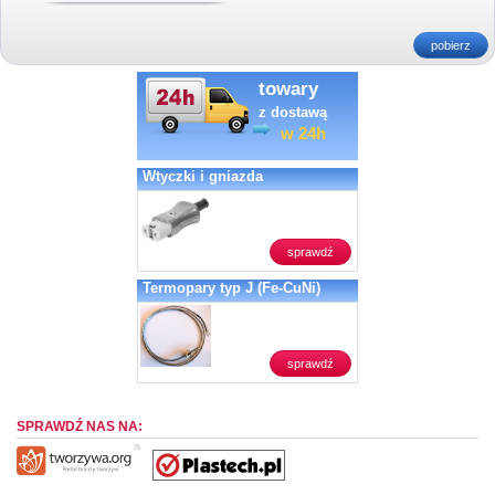
pobierz
towary
z dostawą
w 24h
Wtyczki i gniazda
sprawdź
Termopary typ J (Fe-CuNi)
sprawdź
SPRAWDŹ NAS NA: