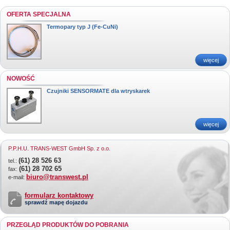
OFERTA SPECJALNA
Termopary typ J (Fe-CuNi)
więcej
NOWOŚĆ
Czujniki SENSORMATE dla wtryskarek
więcej
P.P.H.U. TRANS-WEST GmbH Sp. z o.o.
(61) 28 526 63
tel.:
(61) 28 702 65
fax:
biuro@transwest.pl
e-mail:
formularz kontaktowy
sprawdź mapę dojazdu
PRZEGLĄD PRODUKTÓW DO POBRANIA