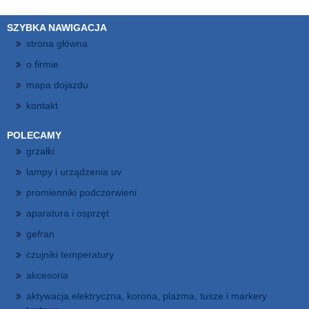
SZYBKA NAWIGACJA
strona główna
o firmie
mapa dojazdu
kontakt
POLECAMY
grzałki
lampy i urządzenia uv
promienniki podczerwieni
aparatura i osprzęt
gefran
czujniki temperatury
akcesoria
aktywacja elektryczna, korona, plazma, tusze i markery