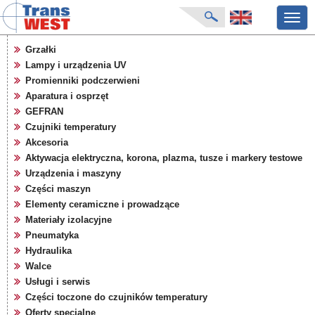
Przeł
nawig
strona główna
Grzałki
aktualności
Lampy i urządzenia UV
o firmie
Promienniki podczerwieni
katalog produktów
Aparatura i osprzęt
GEFRAN
producenci
Czujniki temperatury
karty zapytań
Akcesoria
pliki do pobrania
Aktywacja elektryczna, korona, plazma, tusze i markery testowe
targi
Urządzenia i maszyny
Części maszyn
Elementy ceramiczne i prowadzące
Materiały izolacyjne
Pneumatyka
Hydraulika
Walce
Usługi i serwis
Części toczone do czujników temperatury
Oferty specjalne