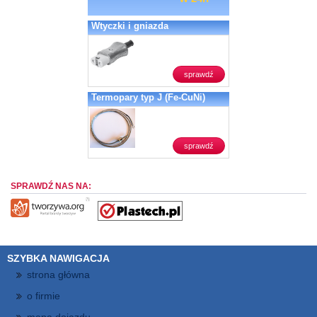
Wtyczki i gniazda
sprawdź
Termopary typ J (Fe-CuNi)
sprawdź
SPRAWDŹ NAS NA:
SZYBKA NAWIGACJA
strona główna
o firmie