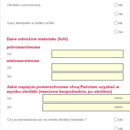
Obróbka czterostronna
tak
nie
Gazy łatwopalne w pobliżu próbki
tak
nie
Dane odnośnie materiału (folii)
jednowarstwowa
(a):
wielowarstwowa
(a):
(b):
Jakie napięcie powierzchniowe chcą Państwo uzyskać w
wyniku obróbki (mierzone bezpośrednio po obróbce)
(a):
mN/m
(b):
mN/m
Czy przeprowadzano już wcześniej obróbkę materiału ?
tak
nie