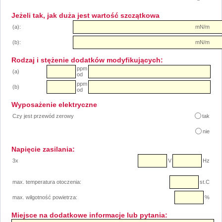
Jeżeli tak, jak duża jest wartość szczątkowa
(a):
mN/m
(b):
mN/m
Rodzaj i stężenie dodatków modyfikujących:
ppm
(a)
od
ppm
(b)
od
Wyposażenie elektryczne
Czy jest przewód zerowy
tak
nie
Napięcie zasilania:
3x
V
Hz
max. temperatura otoczenia:
st.C
max. wilgotność powietrza:
%
Miejsce na dodatkowe informacje lub pytania: