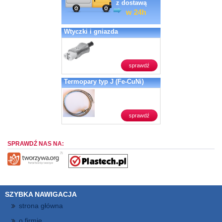
z dostawą
w 24h
Wtyczki i gniazda
sprawdź
Termopary typ J (Fe-CuNi)
sprawdź
SPRAWDŹ NAS NA:
SZYBKA NAWIGACJA
strona główna
o firmie