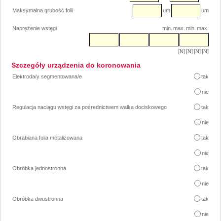
Maksymalna grubość folii
um
um
Naprężenie wstęgi
min.
max.
min.
max.
[N]
[N]
[N]
[N]
Szczegóły urządzenia do koronowania
Elektroda/y segmentowana/e
tak
nie
Regulacja naciągu wstęgi za pośrednictwem wałka dociskowego
tak
nie
Obrabiana folia metalizowana
tak
nie
Obróbka jednostronna
tak
nie
Obróbka dwustronna
tak
nie