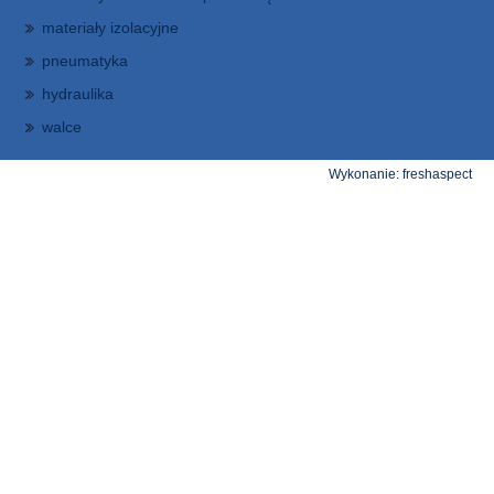
materiały izolacyjne
pneumatyka
hydraulika
walce
Wykonanie:
freshaspect