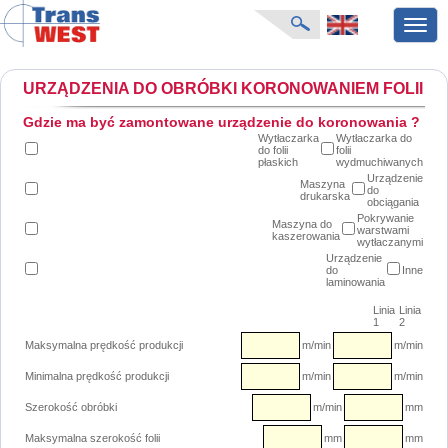
Przeł
nawig
strona główna
URZĄDZENIA DO OBRÓBKI KORONOWANIEM FOLII
aktualności
o firmie
Gdzie ma być zamontowane urządzenie do koronowania ?
katalog produktów
Wytłaczarka
Wytłaczarka do
do folii
folii
producenci
płaskich
wydmuchiwanych
Urządzenie
karty zapytań
Maszyna
do
drukarska
obciągania
pliki do pobrania
Pokrywanie
Maszyna do
targi
warstwami
kaszerowania
wytłaczanymi
Urządzenie
do
Inne
laminowania
Linia
Linia
1
2
Maksymalna prędkość produkcji
m/min
m/min
Minimalna prędkość produkcji
m/min
m/min
Szerokość obróbki
m/min
mm
Maksymalna szerokość folii
mm
mm